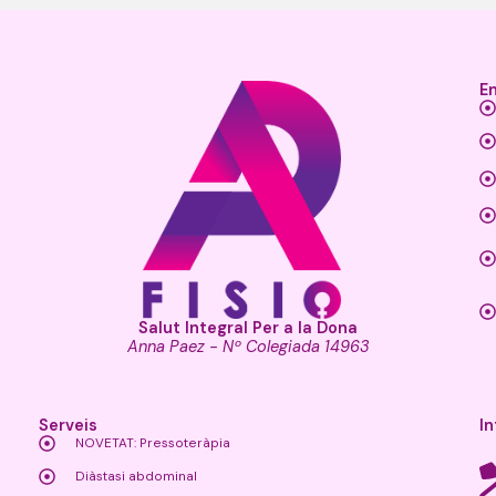
E
Salut Integral Per a la Dona
Anna Paez - Nº Colegiada 14963
Serveis
I
NOVETAT: Pressoteràpia
Diàstasi abdominal