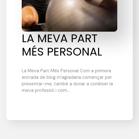
LA MEVA PART
MÉS PERSONAL
La Meva Part Més Personal Com a primera
entrada de blog m’agradaria començar per
presentar-me, també a donar a conèixer la
meva professió i com…